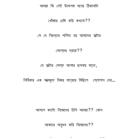
আমরা কি সেই উদ্দেশক মনের ঠিকানাটা
খোঁজার চেষ্টা করি কখনো??
সে যে নিরন্তর শাসিত হয় আমাদের অল্টার
সেল্ফের দ্বারা??
যে অল্টার সেল্ফ আশার ছলনায় মত্ত,
নির্বিকার এক আত্মকৃত বিজয় যাত্রার মিছিলে স্লোগান দেয়…
আসলে কতটা নিজেদের চিনি আমরা?? কোন
আকারে অনুভব করি নিজেদের??