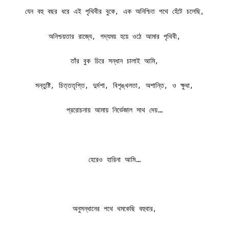
যেন বহু বছর ধরে এই পৃথিবীর বুকে, এক অনিশ্চিত পথে হেঁটে চলেছি,
অনিশ্চয়তার রাজ্যে, গদ্যময় হয়ে ওঠে আমার পৃথিবী,
তাঁর বুক চিরে সন্ধান চালাই আমি,
সন্তুষ্টি, চিত্ততৃপ্তি, দুর্দশা, বিশৃঙ্খলতা, অশান্তি, ও ক্ষুধা,
প্ররোচনায় আমায় নির্ভেজাল সাথ দেয়…
হেরেও হারিনা আমি…
অনুসন্ধানের পথে থমকেছি বহুবার,