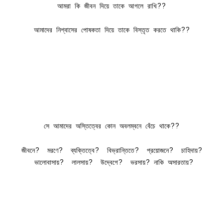
আমরা কি জীবন দিয়ে তাকে আগলে রাখি??
আমাদের নিশ্বাসের পোষকতা দিয়ে তাকে বিস্তৃত করতে থাকি??
সে আমাদের অস্তিত্বের কোন অবলম্বনে বেঁচে থাকে??
জীবনে? মরণে? ব্যক্তিত্বে? বিভ্রান্তিতে? প্রয়োজনে? চাহিদায়?
ভালোবাসায়? লালসায়? উদ্বেগে? ভরসায়? নাকি অসারতায়?