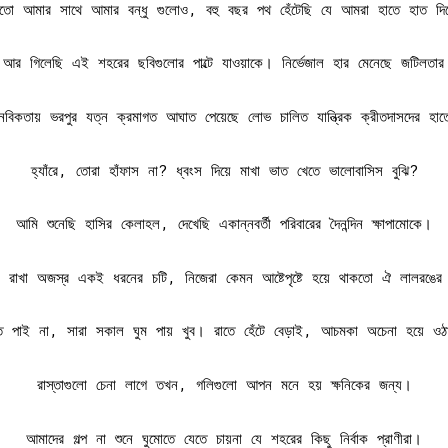
খতো আমার সাথে আমার বন্ধু গুলোও, বহু বছর পথ হেঁটেছি যে আমরা হাতে হাত দি
ি আর গিলেছি এই শহরের ছবিগুলোর পাল্টে যাওয়াকে। নির্ভেজাল হার মেনেছে জটিলতা
নবিকতায় ভরপুর যত্ন ক্রমাগত আঘাত পেয়েছে লোভ চালিত যান্ত্রিক ক্রীতদাসদের হা
হ্যাঁরে, তোরা হাঁফাস না? ধ্বংস দিয়ে মাখা ভাত খেতে ভালোবাসিস বুঝি?
আমি শুনেছি হাসির কেলাহল, দেখেছি একান্নবর্তী পরিবারের দৈনন্দিন ক্ষাপামোকে।
নে রাখা অজস্র একই ধরনের চটি, নিজেরা কেমন আষ্টেপৃষ্টে হয়ে থাকতো ঐ লালরঙে
পাই না, সারা সকাল ঘুম পায় খুব। রাতে হেঁটে বেড়াই, আচমকা অচেনা হয়ে ওঠ
রাস্তাগুলো চেনা লাগে তখন, গলিগুলো আপন মনে হয় ক্ষনিকের জন্য।
আমাদের গল্প না শুনে ঘুমোতে যেতে চায়না যে শহরের কিছু নির্বাক প্রাণীরা।