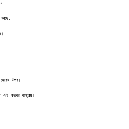
য়ে।
র কাছে,
তে।
র মেঝের উপর।
া এই শহরের রাস্তায়।