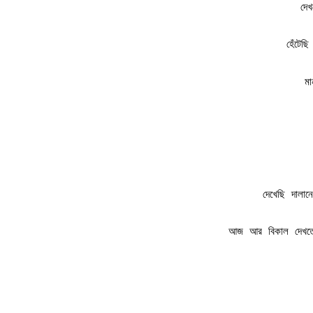
দে
হেঁটেছ
মা
দেখেছি দালা
আজ আর বিকাল দেখতে 