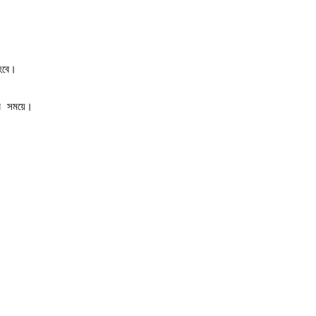
হবে।
র সময়ে।