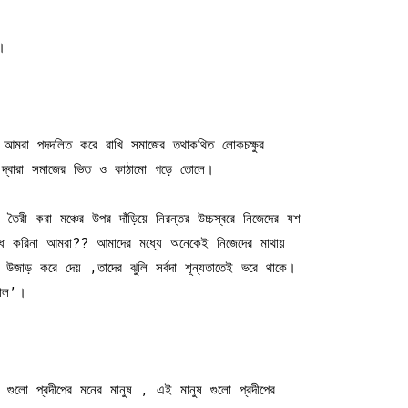
।
 আমরা পদদলিত করে রাখি সমাজের তথাকথিত লোকচক্ষুর
ির দ্বারা সমাজের ভিত ও কাঠামো গড়ে তোলে।
ৈরী করা মঞ্চের উপর দাঁড়িয়ে নিরন্তর উচ্চস্বরে নিজেদের যশ
বোধ করিনা আমরা?? আমাদের মধ্যে অনেকেই নিজেদের মাথায়
 উজাড় করে দেয় ,তাদের ঝুলি সর্বদা শূন্যতাতেই ভরে থাকে।
হাল’।
ো প্রদীপের মনের মানুষ , এই মানুষ গুলো প্রদীপের