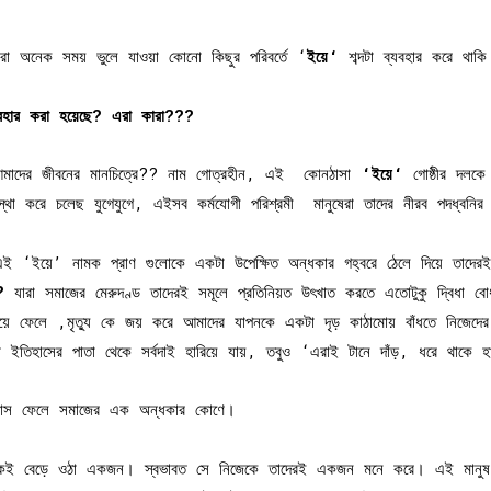
ে আমরা অনেক সময় ভুলে যাওয়া কোনো কিছুর পরিবর্তে ‘
ইয়ে
‘
শব্দটা ব্যবহার করে থাকি
বহার
করা
হয়েছে
?
এরা
কারা
???
ই আমাদের জীবনের মানচিত্রে?? নাম গোত্রহীন, এই কোনঠাসা
‘
ইয়ে
‘
গোষ্ঠীর দলকে
বস্থা করে চলেছ যুগেযুগে, এইসব কর্মযোগী পরিশ্রমী মানুষেরা তাদের নীরব পদধ্বন
এই ‘ইয়ে’ নামক প্রাণ গুলোকে একটা উপেক্ষিত অন্ধকার গহ্বরে ঠেলে দিয়ে তাদেরই ত
?
যারা সমাজের মেরুদণ্ড তাদেরই সমূলে প্রতিনিয়ত উৎখাত করতে এতোটুকু দ্বিধা 
পায়ে ফেলে ,মৃত্যু কে জয় করে আমাদের যাপনকে একটা দৃড় কাঠামোয় বাঁধতে নিজেদের
লো ইতিহাসের পাতা থেকে সর্বদাই হারিয়ে যায়, তবুও ‘এরাই টানে দাঁড়, ধরে থাকে 
্বাস ফেলে সমাজের এক অন্ধকার কোণে।
ই বেড়ে ওঠা একজন। স্বভাবত সে নিজেকে তাদেরই একজন মনে করে। এই মানুষ গুল