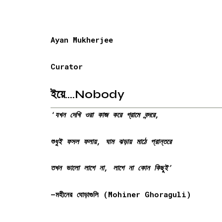
Ayan Mukherjee
Curator
ইয়ে….Nobody
‘
যখন
দেখি
ওরা
কাজ
করে
গ্রামে
বন্দরে
,
শুধুই
ফসল
ফলায়
,
ঘাম
ঝড়ায়
মাঠে
প্রান্তরে
তখন
ভালো
লাগে
না
,
লাগে
না
কোন
কিছুই
’
–
মহীনের
ঘোড়াগুলি
(Mohiner Ghoraguli)