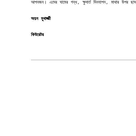
আপনজন। এদের ঘামের গন্ধ, ক্ষুদার্ত দিনযাপন, মাথার উপর ছাদহী
অয়ন
মুখার্জ্জী
কিউরেটর