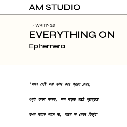
Skip
AM STUDIO
to
content
WRITINGS
EVERYTHING ON
Ephemera
‘
যখন
দেখি
ওরা
কাজ
করে
গ্রামে
বন্দরে
,
শুধুই
ফসল
ফলায়
,
ঘাম
ঝড়ায়
মাঠে
প্রান্তরে
তখন
ভালো
লাগে
না
,
লাগে
না
কোন
কিছুই
’